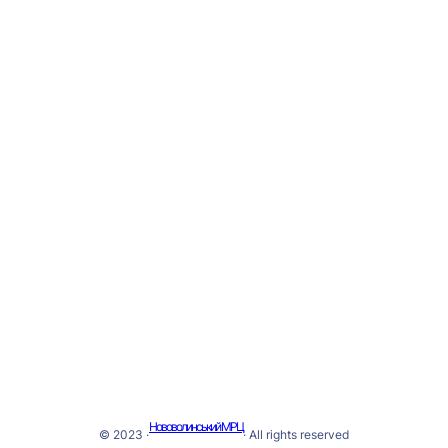
PRODUCTS
COMPANY
Products List
About Us
Plans & Pricing
News
Services
Contact Us
Partners
Meet Our Team
RESOURCES
SUPPORT
Gallery
Contact Support
Blog Articles
Privacy Policy
Brand Assets
TOS
Brand Guidelines
Нововолинський МРЦ
© 2023 ·
· All rights reserved